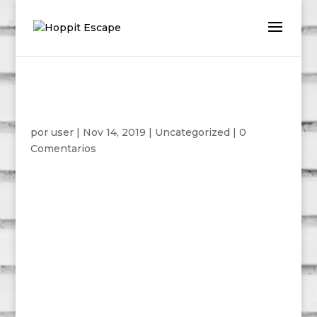
Hello world!
por
user
|
Nov 14, 2019
|
Uncategorized
|
0
Comentarios
Welcome to WordPress. This is your first post.
Edit or delete it, then start writing!
Enviar comentario